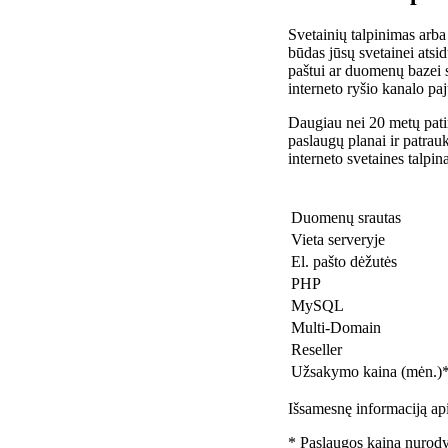
Svetainių talpinimas arba
būdas jūsų svetainei atsidu
paštui ar duomenų bazei 
interneto ryšio kanalo pa
Daugiau nei 20 metų patir
paslaugų planai ir patra
interneto svetaines talpin
Duomenų srautas
Vieta serveryje
El. pašto dėžutės
PHP
MySQL
Multi-Domain
Reseller
Užsakymo kaina (mėn.)
Išsamesnę informaciją api
* Paslaugos kaina nurody