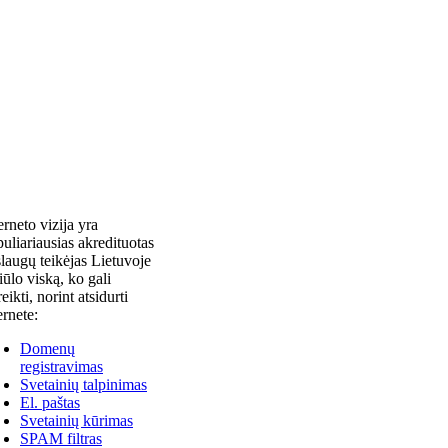
erneto vizija yra
uliariausias akredituotas
laugų teikėjas Lietuvoje
siūlo viską, ko gali
reikti, norint atsidurti
ernete:
Domenų
registravimas
Svetainių talpinimas
El. paštas
Svetainių kūrimas
SPAM filtras