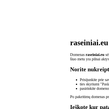
raseiniai.eu
Domenas
raseiniai.eu
sėk
šiuo metu yra pilnai akty
Norite nukreipt
Prisijunkite prie 
ties skyriumi "Pas
pasirinkite domen
Po pakeitimų domenas pra
Ieškote kur pata