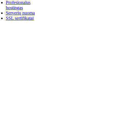
Profesionalus
hostingas
Serverių nuoma
SSL sertifikatai