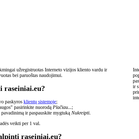
mingai užregistruotas Interneto vizijos kliento vardu ir
Int
vuotas bei paruoštas naudojimui.
pop
pas
ir 
i raseiniai.eu?
pri
int
savo paskyros
klientų sistemoje
;
laugos" pasirinkite nuorodą
Plačiau...
;
o pavadinimą ir paspauskite mygtuką
Nukreipti
.
dės veikti per 1 val.
lpinti raseiniai.eu?